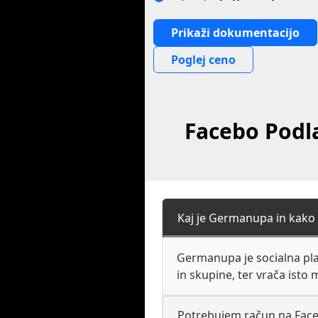
Prikaži dokumentacijo
Poglej ceno
Facebo Podl
Kaj je Germanupa in kako
Germanupa je socialna plat
in skupine, ter vrača isto 
Potrebujem račun na Fac