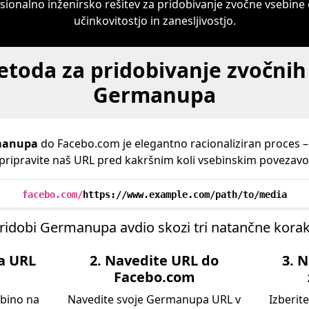
sionalno inženirsko rešitev za pridobivanje zvočne vsebin
učinkovitostjo in zanesljivostjo.
toda za pridobivanje zvočnih 
Germanupa
manupa
do Facebo.com je elegantno racionaliziran proces –
pripravite naš URL pred kakršnim koli vsebinskim povezav
facebo.com/
https://www.example.com/path/to/media
ridobi Germanupa avdio skozi tri natančne kora
a URL
2. Navedite URL do
3. 
Facebo.com
ebino na
Navedite svoje Germanupa URL v
Izberit