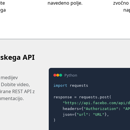
te
navedeno polje.
zvočno
ega
na
skega API
Python
 medijev
 Dobite video,
import
 requests

lirane REST API z
response = requests.post(

umentacijo.
"https://api.facebo.com/api/d
    headers={
"Authorization"
: 
"AP
    json={
"url"
: 
"URL"
},

)
