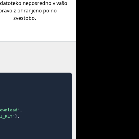
 datoteko neposredno v vašo
pravo z ohranjeno polno
zvestobo.
ownload"
,

I_KEY"
},
