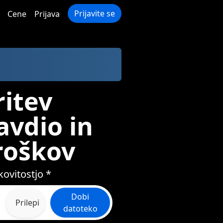
Prijavite se
Cene
Prijava
itev
avdio in
roškov
ovitostjo *
Dobi
Prilepi
datoteko