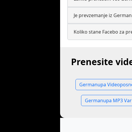
Je prevzemanje iz German
Koliko stane Facebo za p
Prenesite vid
Germanupa Videoposne
Germanupa MP3 Varč