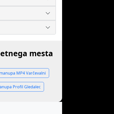
pletnega mesta
manupa MP4 Varčevalni
nupa Profil Gledalec