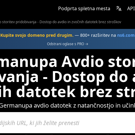
Podprta spletna mesta
API
toritev pridobivanja - Dostop do avdio in zvočnih datotek brez stroškov
Kupite svojo domeno pred drugim.
— 800+ razširitev na
ns6.com
Odstrani oglase s PRO →
manupa Avdio stor
vanja - Dostop do 
ih datotek brez st
Germanupa avdio datotek z natančnostjo in učink