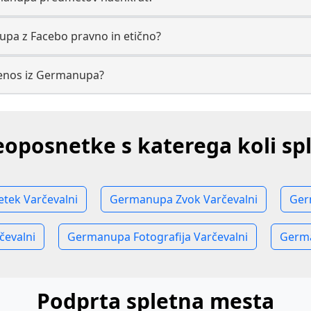
upa z Facebo pravno in etično?
renos iz Germanupa?
eoposnetke s katerega koli s
tek Varčevalni
Germanupa Zvok Varčevalni
Ger
evalni
Germanupa Fotografija Varčevalni
Germa
Podprta spletna mesta