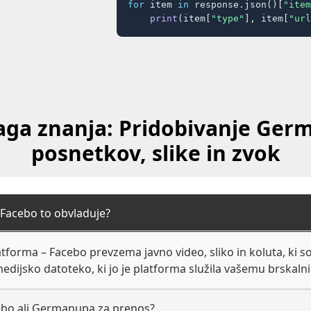
for
 item 
in
 response.json()[
"item
print
(item[
"type"
], item[
"url
aga znanja: Pridobivanje Ger
posnetkov, slike in zvok
 Facebo to obvladuje?
forma – Facebo prevzema javno video, sliko in koluta, ki so 
medijsko datoteko, ki jo je platforma služila vašemu brskalni
ebo ali Germanupa za prenos?