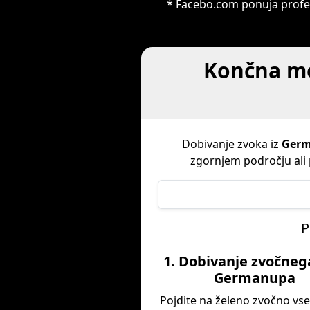
* Facebo.com ponuja profe
Končna me
Dobivanje zvoka iz
Ger
zgornjem področju ali 
P
1. Dobivanje zvočneg
Germanupa
Pojdite na želeno zvočno vs