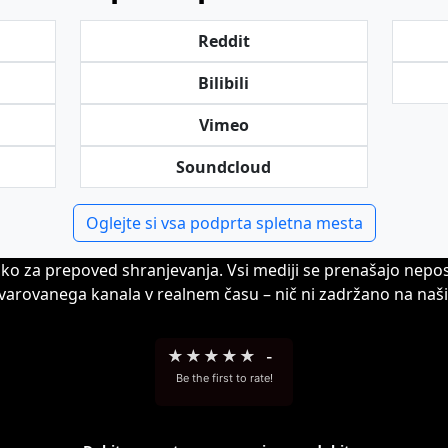
Reddit
Bilibili
Vimeo
Soundcloud
Oglejte si vsa podprta spletna mesta
iko za prepoved shranjevanja. Vsi mediji se prenašajo nepo
avarovanega kanala v realnem času – nič ni zadržano na naši 
★
★
★
★
★
-
Be the first to rate!