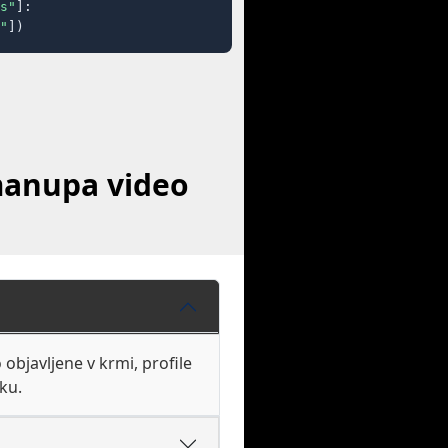
s"
]:

"
])
manupa video
objavljene v krmi, profile
ku.