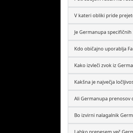
V kateri obliki pride pre
Je Germanupa specifičnih 
Kdo običajno uporablja F
Kako izvleči zvok iz Germ
Kakšna je največja ločlji
Ali Germanupa prenosov d
Bo izvirni nalagalnik Ger
Lahko prenesem več Ger