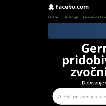
Facebo.com
Facebo
Germanupa
Germanupa Avdio s
Ger
pridobi
zvočn
Dobivanje 