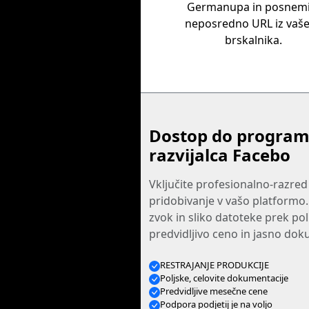
Germanupa in posnemi
neposredno URL iz vaš
brskalnika.
Dostop do program
razvijalca Facebo
Vključite profesionalno-razred
pridobivanje v vašo platformo.
zvok in sliko datoteke prek po
predvidljivo ceno in jasno dok
RESTRAJANJE PRODUKCIJE
Poljske, celovite dokumentacije
Predvidljive mesečne cene
Podpora podjetij je na voljo