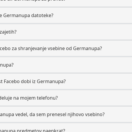
jete Germanupa datoteke?
zajetih?
acebo za shranjevanje vsebine od Germanupa?
anupa?
vost Facebo dobi iz Germanupa?
eluje na mojem telefonu?
manupa vedel, da sem prenesel njihovo vsebino?
manupa predmetov naenkrat?