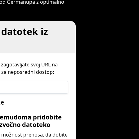
e od Germanupa z optimalno
datotek iz
 zagotavljate svoj URL na
o za neposredni dostop:
ke
Nemudoma pridobite
zvočno datoteko
e možnost prenosa, da dobite