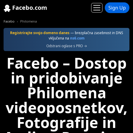
Facebo.com
Sign Up
Facebo
Philomena
Registrirajte svojo domeno danes
— brezplačna zasebnost in DNS
vključena na
ns6.com
Odstrani oglase s PRO →
Facebo – Dostop
in pridobivanje
Philomena
videoposnetkov,
Fotografije in