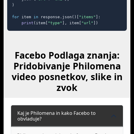
)

for
 item 
in
 response.json()[
"items"
]:

print
(item[
"type"
], item[
"url"
])
Facebo Podlaga znanja:
Pridobivanje Philomena
video posnetkov, slike in
zvok
Kaj je Philomena in kako Facebo to
obvladuje?