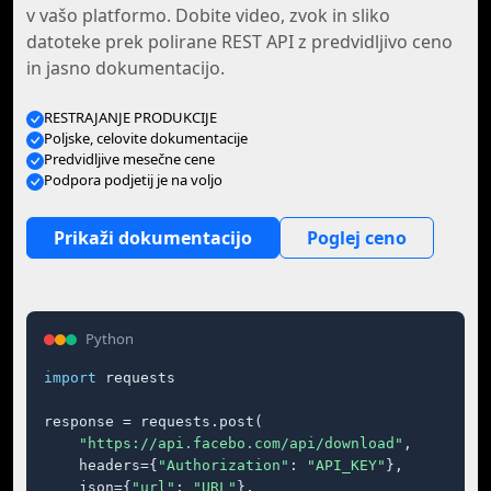
v vašo platformo. Dobite video, zvok in sliko
datoteke prek polirane REST API z predvidljivo ceno
in jasno dokumentacijo.
RESTRAJANJE PRODUKCIJE
Poljske, celovite dokumentacije
Predvidljive mesečne cene
Podpora podjetij je na voljo
Prikaži dokumentacijo
Poglej ceno
Python
import
 requests

response = requests.post(

"https://api.facebo.com/api/download"
,

    headers={
"Authorization"
: 
"API_KEY"
},

    json={
"url"
: 
"URL"
},
