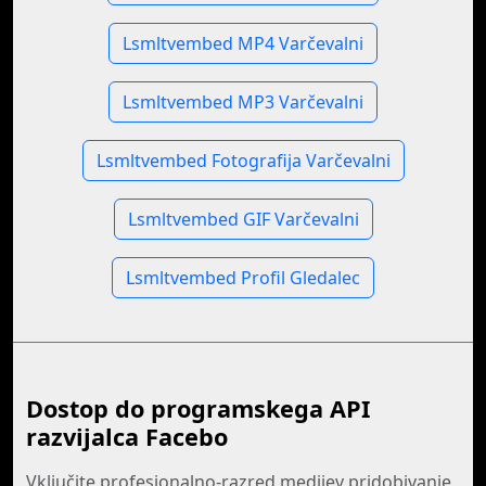
Lsmltvembed MP4 Varčevalni
Lsmltvembed MP3 Varčevalni
Lsmltvembed Fotografija Varčevalni
Lsmltvembed GIF Varčevalni
Lsmltvembed Profil Gledalec
Dostop do programskega API
razvijalca Facebo
Vključite profesionalno-razred medijev pridobivanje