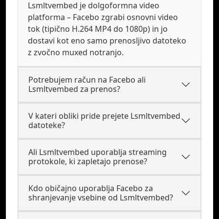
Lsmltvembed je dolgoformna video
platforma – Facebo zgrabi osnovni video
tok (tipično H.264 MP4 do 1080p) in jo
dostavi kot eno samo prenosljivo datoteko
z zvočno muxed notranjo.
Potrebujem račun na Facebo ali
Lsmltvembed za prenos?
V kateri obliki pride prejete Lsmltvembed
datoteke?
Ali Lsmltvembed uporablja streaming
protokole, ki zapletajo prenose?
Kdo običajno uporablja Facebo za
shranjevanje vsebine od Lsmltvembed?