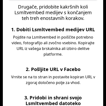
Drugače, pridobite kakršnih koli
Lsmltvembed medijev s končanjem
teh treh enostavnih korakov.
1. Dobiti Lsmltvembed medijev URL
Pojdite na Lsmltvembed in poiščite potrebno
video, fotografijo ali zvočno vsebino. Kopirajte
URL iz vašega brskalnika ali izbiro delitve
platforme.
2. Pošljite URL v Facebo
Vrnite se na to stran in postavite kopiran URL v
zgoraj določeno polje za vhod.
3. Pridobi in shrani svojo
Lsmltvembed datoteko