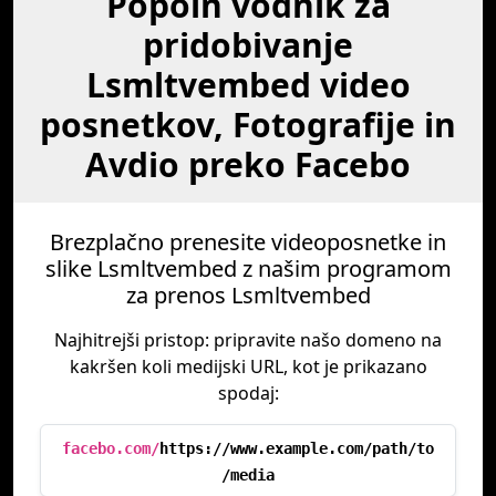
Popoln vodnik za
pridobivanje
Lsmltvembed video
posnetkov, Fotografije in
Avdio preko Facebo
Brezplačno prenesite videoposnetke in
slike Lsmltvembed z našim programom
za prenos Lsmltvembed
Najhitrejši pristop: pripravite našo domeno na
kakršen koli medijski URL, kot je prikazano
spodaj:
facebo.com/
https://www.example.com/path/to
/media