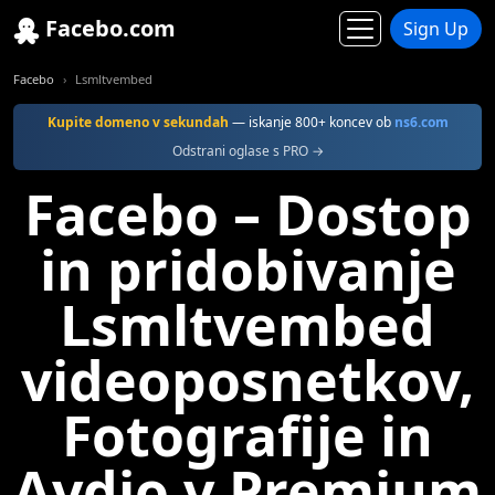
Facebo.com
Sign Up
Facebo
Lsmltvembed
Kupite domeno v sekundah
— iskanje 800+ koncev ob
ns6.com
Odstrani oglase s PRO →
Facebo – Dostop
in pridobivanje
Lsmltvembed
videoposnetkov,
Fotografije in
Avdio v Premium