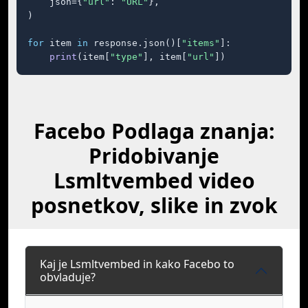
    json={
"url"
: 
"URL"
},

)

for
 item 
in
 response.json()[
"items"
]:

print
(item[
"type"
], item[
"url"
])
Facebo Podlaga znanja:
Pridobivanje
Lsmltvembed video
posnetkov, slike in zvok
Kaj je Lsmltvembed in kako Facebo to
obvladuje?