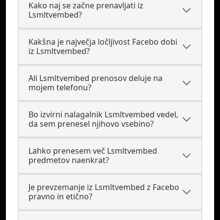
Kako naj se začne prenavljati iz
Lsmltvembed?
Kakšna je največja ločljivost Facebo dobi
iz Lsmltvembed?
Ali Lsmltvembed prenosov deluje na
mojem telefonu?
Bo izvirni nalagalnik Lsmltvembed vedel,
da sem prenesel njihovo vsebino?
Lahko prenesem več Lsmltvembed
predmetov naenkrat?
Je prevzemanje iz Lsmltvembed z Facebo
pravno in etično?