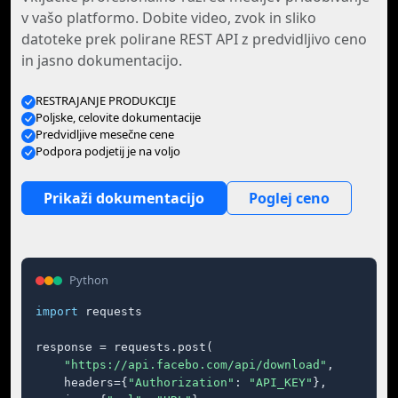
v vašo platformo. Dobite video, zvok in sliko
datoteke prek polirane REST API z predvidljivo ceno
in jasno dokumentacijo.
RESTRAJANJE PRODUKCIJE
Poljske, celovite dokumentacije
Predvidljive mesečne cene
Podpora podjetij je na voljo
Prikaži dokumentacijo
Poglej ceno
Python
import
 requests

response = requests.post(

"https://api.facebo.com/api/download"
,

    headers={
"Authorization"
: 
"API_KEY"
},
