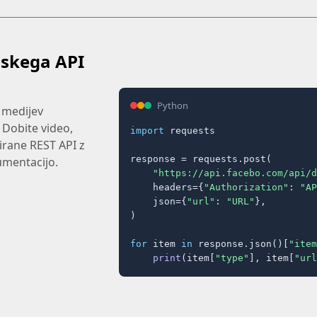
skega API
Python
 medijev
 Dobite video,
import
 requests

lirane REST API z
response = requests.post(

umentacijo.
"https://api.facebo.com/api/d
    headers={
"Authorization"
: 
"AP
    json={
"url"
: 
"URL"
},

)

for
 item 
in
 response.json()[
"item
print
(item[
"type"
], item[
"url