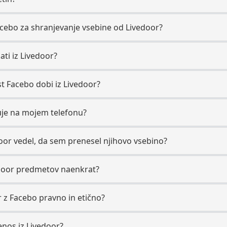
cebo za shranjevanje vsebine od Livedoor?
ati iz Livedoor?
st Facebo dobi iz Livedoor?
uje na mojem telefonu?
door vedel, da sem prenesel njihovo vsebino?
door predmetov naenkrat?
r z Facebo pravno in etično?
enos iz Livedoor?