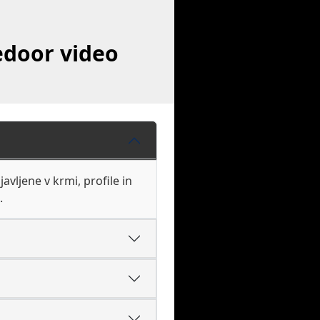
edoor video
avljene v krmi, profile in
.