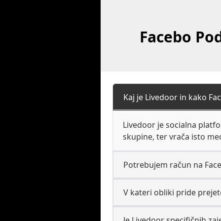
Facebo Pod
Kaj je Livedoor in kako Fa
Livedoor je socialna platfo
skupine, ter vrača isto me
Potrebujem račun na Faceb
V kateri obliki pride prej
Je Livedoor specifičnih zaj