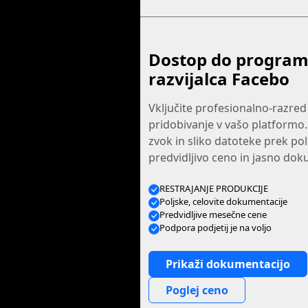
Dostop do program
razvijalca Facebo
Vključite profesionalno-razred
pridobivanje v vašo platformo.
zvok in sliko datoteke prek po
predvidljivo ceno in jasno dok
RESTRAJANJE PRODUKCIJE
Poljske, celovite dokumentacije
Predvidljive mesečne cene
Podpora podjetij je na voljo
Prikaži dokumentacijo
Poglej ceno