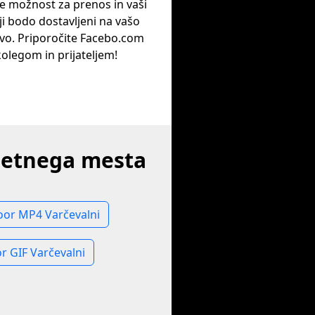
te možnost za prenos in vaši
i bodo dostavljeni na vašo
vo. Priporočite Facebo.com
kolegom in prijateljem!
pletnega mesta
oor MP4 Varčevalni
r GIF Varčevalni