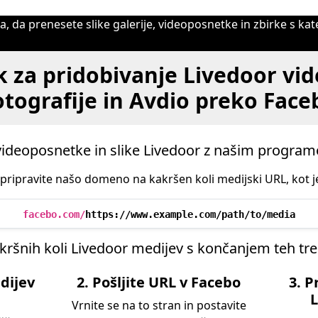
a prenesete slike galerije, videoposnetke in zbirke s katere 
 za pridobivanje Livedoor vi
otografije in Avdio preko Face
videoposnetke in slike Livedoor z našim progra
: pripravite našo domeno na kakršen koli medijski URL, kot 
facebo.com/
https://www.example.com/path/to/media
kršnih koli Livedoor medijev s končanjem teh tr
dijev
2. Pošljite URL v Facebo
3. P
L
Vrnite se na to stran in postavite