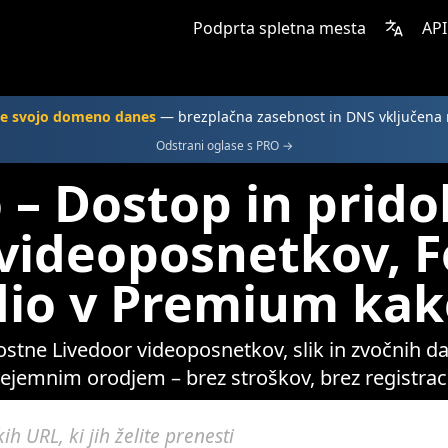
Podprta spletna mesta
API
jte svojo domeno danes
— brezplačna zasebnost in DNS vključena
Odstrani oglase s PRO →
 – Dostop in prido
videoposnetkov, F
dio v Premium kak
stne Livedoor videoposnetkov, slik in zvočnih d
ejemnim orodjem – brez stroškov, brez registrac