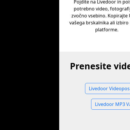
Pojdite na Livedoor in poi
potrebno video, fotografij
zvočno vsebino. Kopirajte 
vašega brskalnika ali izbiro 
platforme.
Prenesite vid
Livedoor Videopos
Livedoor MP3 V