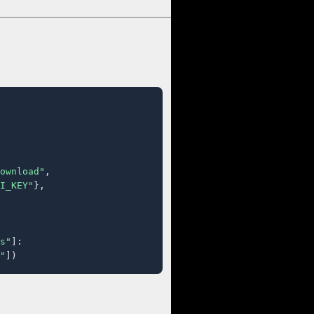
ownload"
,

I_KEY"
},

s"
]:

"
])