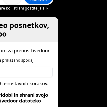
koli strani gostitelja slik.
deo posnetkov,
bo
mom za prenos Livedoor
je prikazano spodaj:
eh enostavnih korakov.
ridobi in shrani svojo
ivedoor datoteko