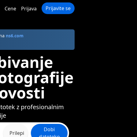
Prijavite se
Cene
Prijava
 na
ns6.com
bivanje
otografije
ovosti
atotek z profesionalnim
ije
Dobi
Prilepi
datoteko