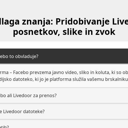
laga znanja: Pridobivanje Liv
posnetkov, slike in zvok
cebo to obvladuje?
rma – Facebo prevzema javno video, sliko in koluta, ki so obj
dijsko datoteko, ki jo je platforma služila vašemu brskalniku
o ali Livedoor za prenos?
ete Livedoor datoteke?
etih?