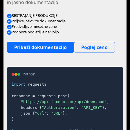
in jasno dokumentacijo.
RESTRAJANJE PRODUKCIJE
Poljske, celovite dokumentacije
Predvidljive mesečne cene
Podpora podjetij je na voljo
Prikaži dokumentacijo
Poglej ceno
Python
import
 requests

response = requests.post(

"https://api.facebo.com/api/download"
,

    headers={
"Authorization"
: 
"API_KEY"
},

    json={
"url"
: 
"URL"
},

)
