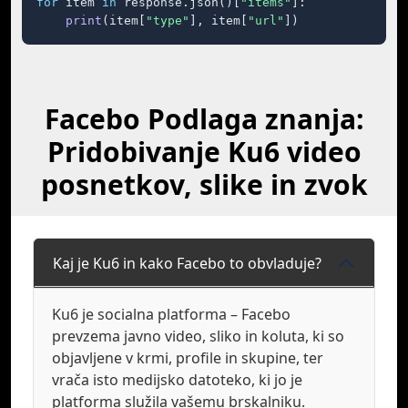
for
 item 
in
 response.json()[
"items"
]:

print
(item[
"type"
], item[
"url"
])
Facebo Podlaga znanja:
Pridobivanje Ku6 video
posnetkov, slike in zvok
Kaj je Ku6 in kako Facebo to obvladuje?
Ku6 je socialna platforma – Facebo
prevzema javno video, sliko in koluta, ki so
objavljene v krmi, profile in skupine, ter
vrača isto medijsko datoteko, ki jo je
platforma služila vašemu brskalniku.