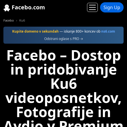
Facebo.com
Sign Up
Facebo
Ku6
Kupite domeno v sekundah
— iskanje 800+ koncev ob
ns6.com
Odstrani oglase s PRO →
Facebo – Dostop
in pridobivanje
Ku6
videoposnetkov,
Fotografije in
Avdio v Premium